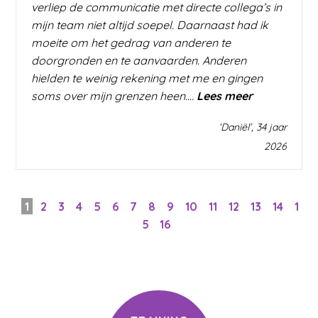
verliep de communicatie met directe collega’s in
mijn team niet altijd soepel. Daarnaast had ik
moeite om het gedrag van anderen te
doorgronden en te aanvaarden. Anderen
hielden te weinig rekening met me en gingen
“Jobcoachi
soms over mijn grenzen heen.…
Lees meer
‘Daniël’, 34 jaar
2026
1
2
3
4
5
6
7
8
9
10
11
12
13
14
1
5
16