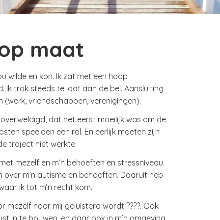
 op maat
nou wilde en kon. Ik zat met een hoop
Ik trok steeds te laat aan de bel. Aansluiting
n (werk, vriendschappen, verenigingen).
 overweldigd, dat het eerst moeilijk was om de
ten speelden een rol. En eerlijk moeten zijn
 traject niet werkte.
met mezelf en m’n behoeften en stressniveau.
ren over m’n autisme en behoeften. Daaruit heb
aar ik tot m’n recht kom.
or mezelf naar mij geluisterd wordt ????. Ook
rust in te bouwen, en daar ook in m’n omgeving