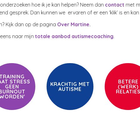
je onderzoeken hoe ik je kan helpen? Neem dan
contact
met me
end gesprek. Dan kunnen we ervaren of er een ‘klik’ is en ka
en? Kijk dan op de pagina
Over Martine.
an eens naar mijn
totale aanbod autismecoaching
.
TRAINING
AAT STRESS
BETERE
KRACHTIG MET
GEEN
(WERK)
AUTISME
BURNOUT
RELATIE
WORDEN'