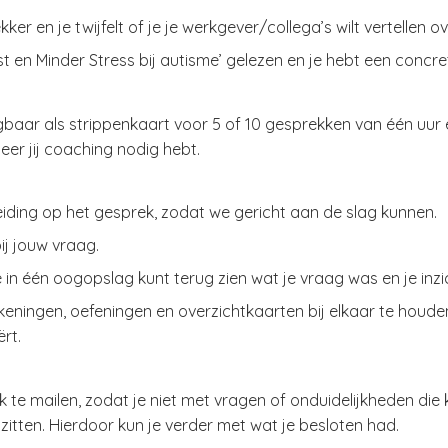
kker en je twijfelt of je je werkgever/collega’s wilt vertellen o
t en Minder Stress bij autisme’ gelezen en je hebt een concr
gbaar als strippenkaart voor 5 of 10 gesprekken van één uur e
eer jij coaching nodig hebt.
iding op het gesprek, zodat we gericht aan de slag kunnen.
j jouw vraag.
in één oogopslag kunt terug zien wat je vraag was en je inzich
ningen, oefeningen en overzichtkaarten bij elkaar te houde
rt.
 te mailen, zodat je niet met vragen of onduidelijkheden die
t zitten. Hierdoor kun je verder met wat je besloten had.