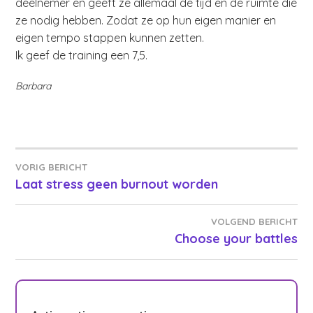
deelnemer en geeft ze allemaal de tijd en de ruimte die
ze nodig hebben. Zodat ze op hun eigen manier en
eigen tempo stappen kunnen zetten.
Ik geef de training een 7,5.
Barbara
Bericht
VORIG BERICHT
Laat stress geen burnout worden
navigatie
VOLGEND BERICHT
Choose your battles