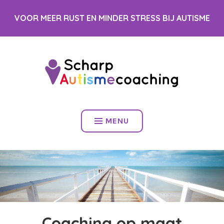
Spring
VOOR MEER RUST EN MINDER STRESS BIJ AUTISME
naar
inhoud
MENU
Coaching op maat