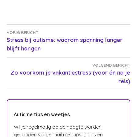
Bericht
VORIG BERICHT
Stress bij autisme: waarom spanning langer
navigatie
blijft hangen
VOLGEND BERICHT
Zo voorkom je vakantiestress (voor én na je
reis)
Autisme tips en weetjes
Wil je regelmatig op de hoogte worden
gehouden via de mail met tips, blogs en